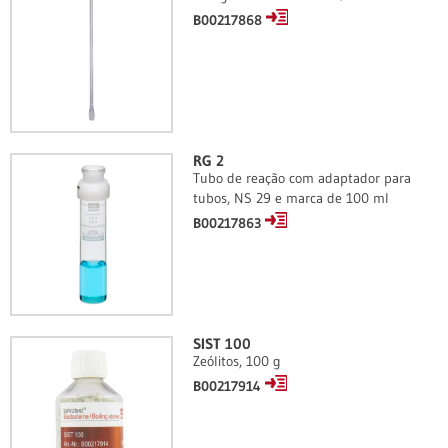
B00217868
RG 2
Tubo de reação com adaptador para
tubos, NS 29 e marca de 100 ml
B00217863
SIST 100
Zeólitos, 100 g
B00217914