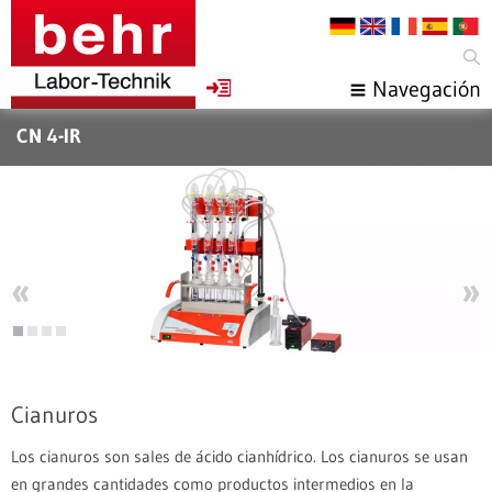
Navegación
CN 4-IR
«
»
1
2
3
4
KCM
Cianuros
Los cianuros son sales de ácido cianhídrico. Los cianuros se usan
en grandes cantidades como productos intermedios en la