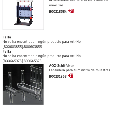
la determinación de AOX en 3 sitios de
muestras
B00218584
Falta
No se ha encontrado ningún producto para Art.-No.
[B00603855].B00603855
Falta
No se ha encontrado ningún producto para Art.-No.
[B00645378].B00645378
AOX-Schiffchen
Lanzadera para suministro de muestras
B00231968