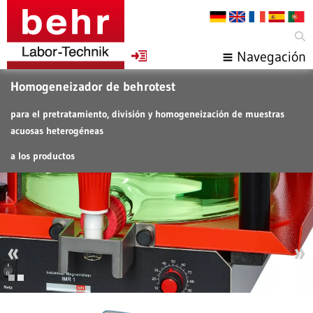
Navegación
Homogeneizador de behrotest
para el pretratamiento, división y homogeneización de muestras
acuosas heterogéneas
a los productos
«
»
1
2
Botellas de de recogida de muestras con tapa de